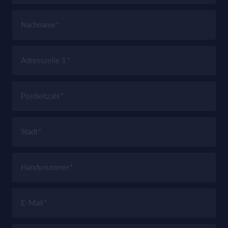
Nachname
Adresszeile 1
Postleitzahl
Stadt
Handynummer
E-Mail